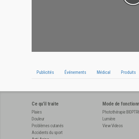
Publicités
Événements
Médical
Produits
Ce qu’il traite
Mode de fonction
Plaies
Photothérapie BIOPT
Douleur
Lumière
Problèmes cutanés
View Videos
Accidents du sport