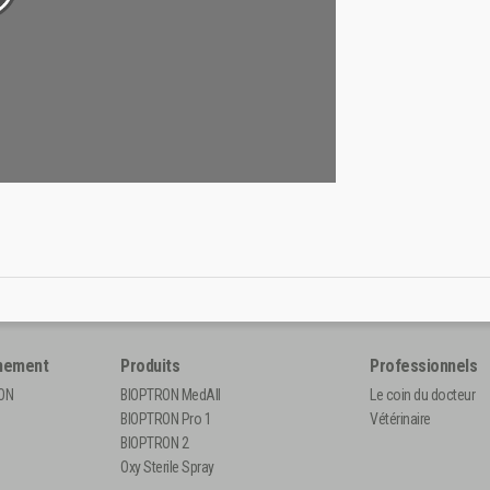
nement
Produits
Professionnels
RON
BIOPTRON MedAll
Le coin du docteur
BIOPTRON Pro 1
Vétérinaire
BIOPTRON 2
Oxy Sterile Spray