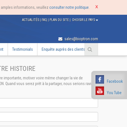
us amples informations, veuillez
consulter notre politique
.
ACTUALITÉS
|
FAQ
|
PLAN DU SITE
|
CHOISIR LE PAYS
sales@bioptron.com
nt
Testimonials
Enquête auprès des clients
RE HISTOIRE
tre importante, motiver voire même changer la vie de
Facebook
ON. Quand vous serez prêt à la partager, nous serions ravis
You Tube