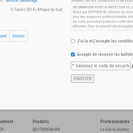
...
Montrer davantage
Veuillez lire les conditions ci-desso
INFORMATIONS POUR LA PROTECTION DE LA
O. Fanel | 2014 | Afrique du Sud
Notez que BIOPTRON AG utilisera les donn
pour des exigences professionnelles et du
par notre personnel préposé a cette tâc
diffusées. Elles ne peuvent etre divulgué
vant
Dernier
J’ai lu et j’accepte les condit
Accepte de recevoir les bulle
nement
Produits
Professionnels
RON
BIOPTRON MedAll
Le coin du docteur