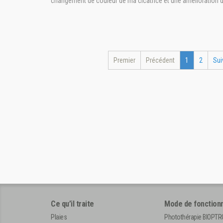
changement de couleur de ma cicatrice et une amélioration de
Premier
Précédent
1
2
Sui
Ce qu’il traite
Mode de fonction
Plaies
Photothérapie BIOPT