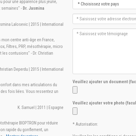
au pour une apparence plus jeune,
x semaines" -
Dr. Jasmina
asmina Lalosevic | 2015 | International
s mon centre anti-âge en France,
tox, Filtres, PRP, mésothérapie, micro
t les contusions" - Dr. Christian
Christian Deperdu | 2015 | International
Veuillez ajouter un document (facu
nconfort dans mes articulations du
 des fois liées. Vous ressentez un
Veuillez ajouter votre photo (facul
K. Samuel | 2011 | Espagne
Photothérapie BIOPTRON pour réduire
* Autorisation:
tion rapide du gonflement, un