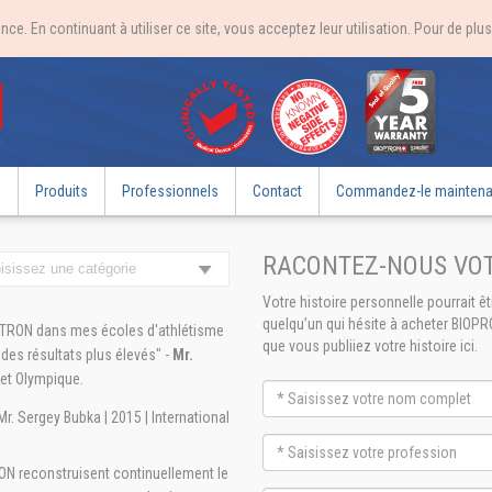
ce. En continuant à utiliser ce site, vous acceptez leur utilisation. Pour de pl
e
Produits
Professionnels
Contact
Commandez-le maintena
RACONTEZ-NOUS VOT
Votre histoire personnelle pourrait ê
quelqu’un qui hésite à acheter BIOPR
OPTRON dans mes écoles d'athlétisme
que vous publiiez votre histoire ici.
 des résultats plus élevés" -
Mr.
et Olympique.
Mr. Sergey Bubka | 2015 | International
ON reconstruisent continuellement le