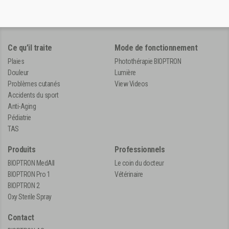
Ce qu’il traite
Mode de fonctionnement
Plaies
Photothérapie BIOPTRON
Douleur
Lumière
Problèmes cutanés
View Videos
Accidents du sport
Anti-Aging
Pédiatrie
TAS
Produits
Professionnels
BIOPTRON MedAll
Le coin du docteur
BIOPTRON Pro 1
Vétérinaire
BIOPTRON 2
Oxy Sterile Spray
Contact